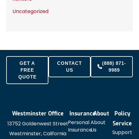
Uncategorized
GET A
CONTACT
(888) 871-
FREE
US
9989
QUOTE
Westminster Office
Insurance
About
Policy
Personal
About
Service
13752 Goldenwest Street
Insurance
Us
Support
Westminster, California