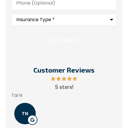
(Optional)
Insurance
Type
*
Customer Reviews
ce!
5 stars!
My
.
Tai N
So
TN