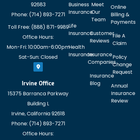
92683
Business
Meet
Online
Insurance
Our
Phone: (714) 893-7271
Billing &
Team
Payments
Life
Toll Free: (888) 871-9989
Insurance
Customer
File A
Office Hours:
Reviews
Claim
Mon-Fri: 10:00am-6:00pm
Health
Insurance
Insurance
Sat-Sun: Closed
Policy
Companies
Change
Request
Insurance
Blog
Irvine Office
Annual
Insurance
15375 Barranca Parkway
Review
Building L
Irvine, California 92618
Phone: (714) 893-7271
Office Hours: